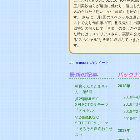
こだわったMUSIC SELECTIONをお
玉川美沙自らが選曲に係わり、選曲した
込められた「想い」や「背景」を紹介
す。 さらに、月1回のスペシャル企画
ストであり作曲家の宮川彬良先生に出
回特定の切り口で「音楽」の楽しさや
た時にはミステリアスさを、実演を交
る“スペシャル”な放送に取組んでいき
す。
#tamamuse のツイート
2018年
彬良くんとたまちゃ
ん 第6回
2018年4
第25回MUSIC
2018年3
SELECTION テーマ
「アイドル」
2018年2
第24回MUSIC
2018年1
SELECTION テーマ
「そろそろ夏終わらせ
2017年
よう」