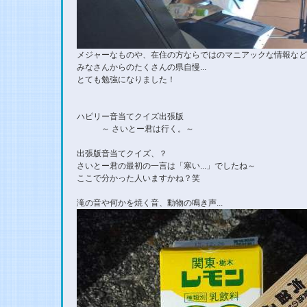
メジャーなものや、在住の方ならではのマニアックな情報など
みなさんからのたくさんの県自慢...
とても勉強になりました！
ハピリー音当てクイズ出張版
～ さいとー君は行く。～
出張版音当てクイズ、？
さいとー君の最初の一言は「寒い...」でしたね～
ここで分かった人いますかね？笑
滝の音や何かを焼く音、動物の鳴き声...