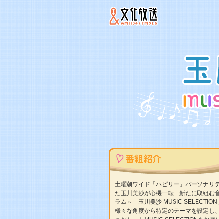
土曜朝ワイド「ハピリー」パーソナリ
た玉川美沙が心機一転、新たに取組む
ラム～「玉川美沙 MUSIC SELECTI
様々な角度から特定のテーマを設定し