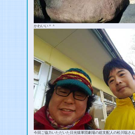
かわいい＾＾
今回ご協力いただいた日光猿軍団劇場の総支配人の松川聡さん