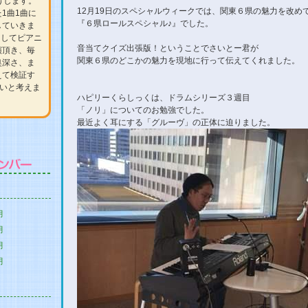
届けします。
12月19日のスペシャルウィークでは、関東６県の魅力を改め
1曲1曲に
『６県ロールスペシャル♪』でした。
していきま
としてピアニ
音当てクイズ出張版！ということでさいとー君が
演頂き、毎
関東６県のどこかの魅力を現地に行って伝えてくれました。
奥深さ、ま
えて検証す
たいと考えま
ハピリーくらしっくは、ドラムシリーズ３週目
「ノリ」についてのお勉強でした。
最近よく耳にする「グルーヴ」の正体に迫りました。
月
月
月
月