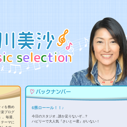
ティを務め
6県ローール！！♪
音楽プログ
今日のスタジオ...誰か足りないぞ...？
ON」。毎週、
ハピリーで大人気『さいとー君』がいない！
、テーマに