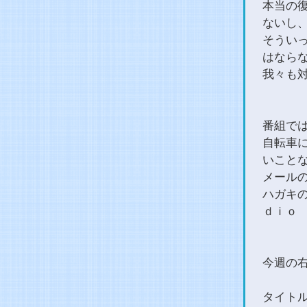
本当の
ないし
そうい
はなら
我々も
番組で
自転車
いこと
メールの方
ハガキの
ｄｉｏ
今週の
タイト