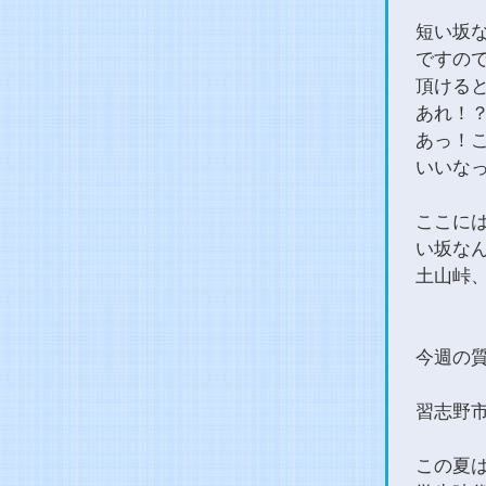
短い坂な
ですの
頂ける
あれ！
あっ！
いいな
ここに
い坂な
土山峠
今週の
習志野
この夏