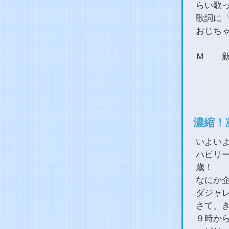
らい歌
歌詞に
おじち
Ｍ
濃縮！
いよい
ハピリ
歳！
なにか企
ダジャ
さて、
９時か