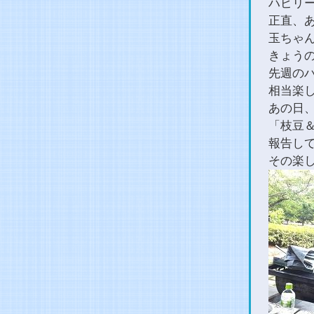
ハピリ
正直、あ
玉ちゃ
きょう
先週の
相当楽
あの日
「枝豆
報告し
その楽