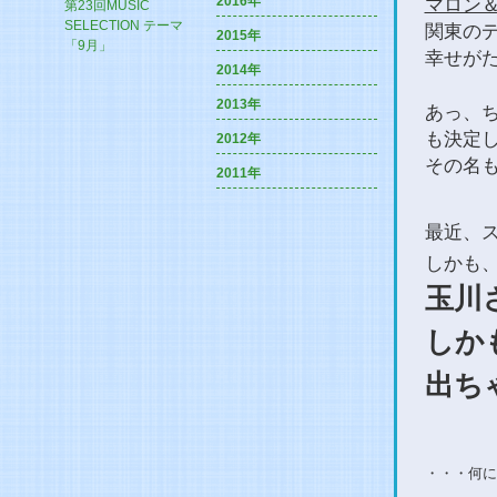
2016年
マロン＆
第23回MUSIC
SELECTION テーマ
関東の
2015年
「9月」
幸せが
2014年
2013年
あっ、
も決定
2012年
その名
2011年
最近、
しかも
玉川
しか
出ち
・・・何に