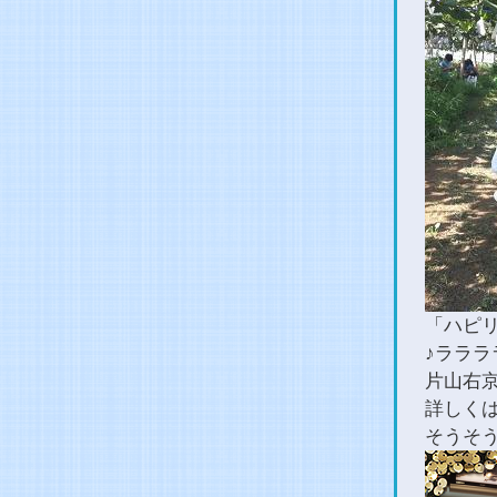
「ハピ
♪ララ
片山右京
詳しく
そうそ