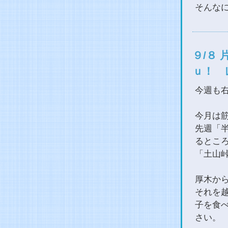
そんな
９/８
ｕ！ 
今週も
今月は
先週「
るとこ
「土山
厚木か
それを
子を食
さい。