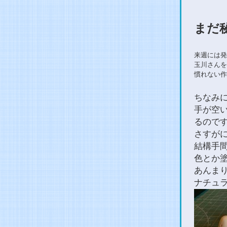
まだ
来週には発
玉川さんを
慣れない作
ちなみ
手が空
るので
さすが
結構手
色とか
あんま
ナチュ