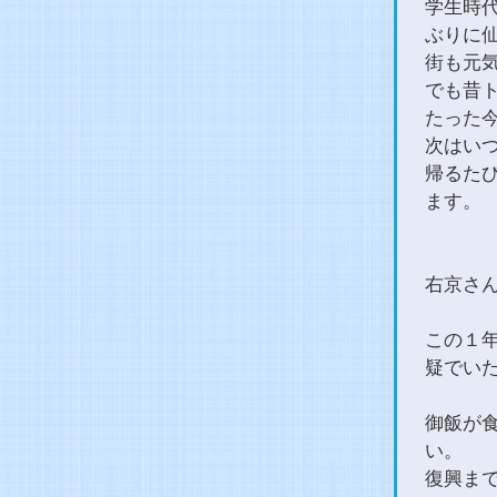
学生時
ぶりに
街も元
でも昔
たった
次はい
帰るた
ます。
右京さ
この１
疑でい
御飯が
い。
復興ま